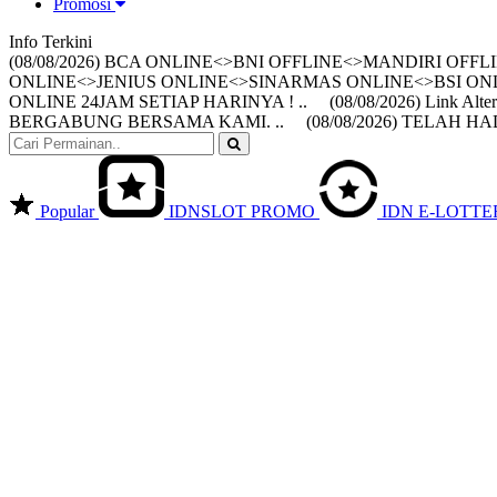
Promosi
Info Terkini
(08/08/2026)
BCA ONLINE<>BNI OFFLINE<>MANDIRI OFF
ONLINE<>JENIUS ONLINE<>SINARMAS ONLINE<>BSI O
ONLINE 24JAM SETIAP HARINYA ! ..
(08/08/2026)
Link Alte
BERGABUNG BERSAMA KAMI. ..
(08/08/2026)
TELAH HA
Popular
IDNSLOT
PROMO
IDN E-LOTTE