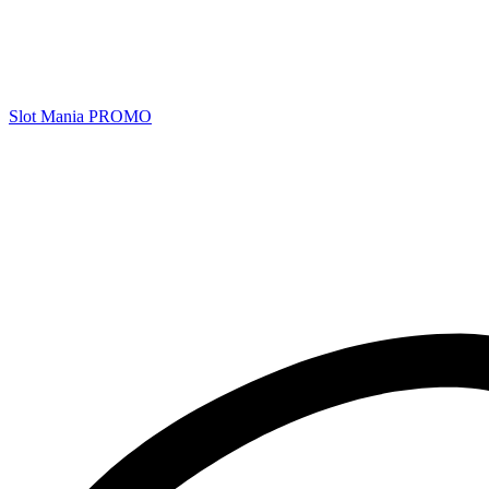
Slot Mania
PROMO