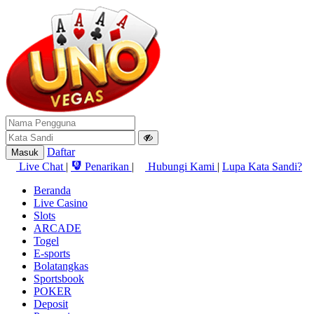
Daftar
Masuk
Live Chat
|
Penarikan
|
Hubungi Kami
|
Lupa Kata Sandi?
Beranda
Live Casino
Slots
ARCADE
Togel
E-sports
Bolatangkas
Sportsbook
POKER
Deposit