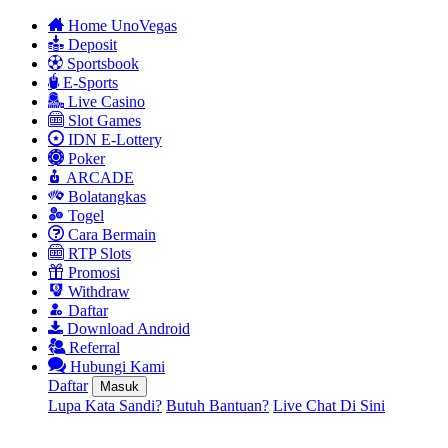
Home UnoVegas
Deposit
Sportsbook
E-Sports
Live Casino
Slot Games
IDN E-Lottery
Poker
ARCADE
Bolatangkas
Togel
Cara Bermain
RTP Slots
Promosi
Withdraw
Daftar
Download Android
Referral
Hubungi Kami
Daftar
Masuk
Lupa Kata Sandi?
Butuh Bantuan?
Live Chat Di Sini