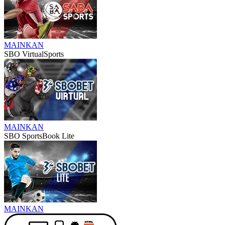
MAINKAN
SBO VirtualSports
MAINKAN
SBO SportsBook Lite
MAINKAN