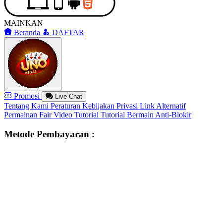
MAINKAN
Beranda
DAFTAR
Promosi
Live Chat
Tentang Kami
Peraturan
Kebijakan Privasi
Link Alternatif
Permainan Fair
Video Tutorial
Tutorial Bermain
Anti-Blokir
Metode Pembayaran :